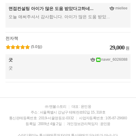
면접컨설팅 아이가 많은 도움 받았다고하네...
miellee
오늘 애써주셔서 감사합니다. 아이가 많은 도움 받았...
전자책
29,000
(
5.0
점)
원
굿
naver_6026088
굿
㈜ 텐볼스토리
|
대표 : 윤민웅
주소 : 서울특별시 강남구 테헤란로82길 15, 318호
통신판매등록번호 : 2019-서울영등포-0332
|
사업자등록번호 : 105-87-29680
등록일 : 2009년 4월 2일
|
개인정보관리책임자 : 윤민웅
스터디윗미는 통신판매중개자이며 통신판매의 당사자가 아닙니다.